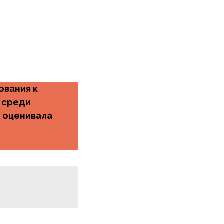
ования к
 среди
е оценивала