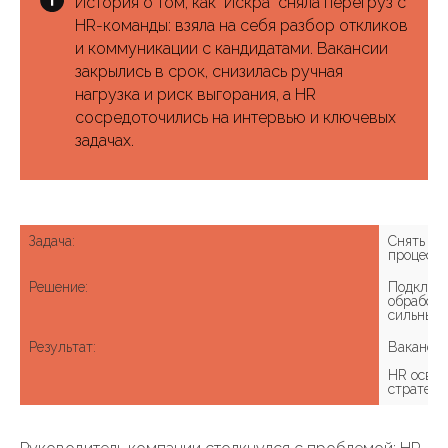
История о том, как "Искра" сняла перегруз с
HR-команды: взяла на себя разбор откликов
и коммуникации с кандидатами. Вакансии
закрылись в срок, снизилась ручная
нагрузка и риск выгорания, а HR
сосредоточились на интервью и ключевых
задачах.
Задача: 
Снять на
Решение: 
Подключи
обработк
Результат: 
Вакансии 
HR освоб